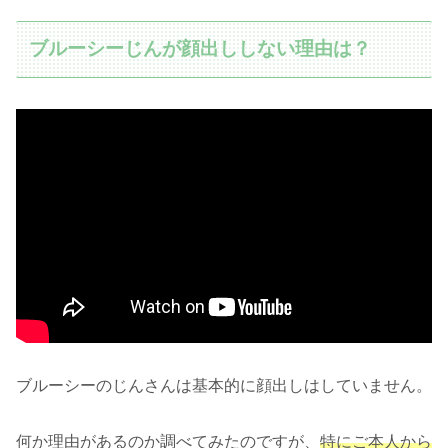
ブルーシーじんが顔出ししない理由は？
ブルーシーのじんさんは基本的に顔出しはしていません。
何か理由があるのか調べてみたのですが、
特にご本人から