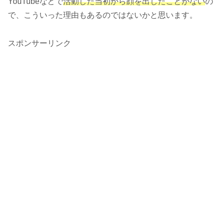
YouTubeなどで
活動した当初から顔を出したことがない
の
で、こういった理由もあるのではないかと思います。
スポンサーリンク