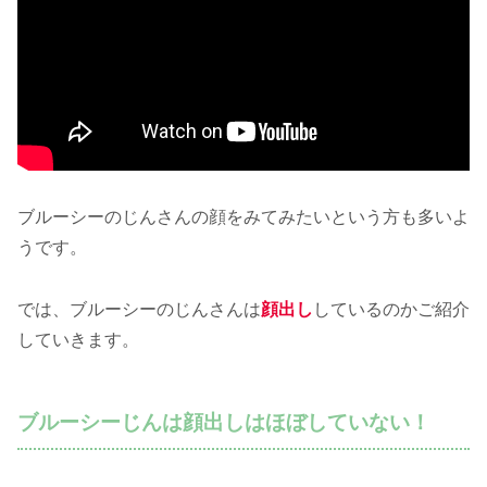
ブルーシーのじんさんの顔をみてみたいという方も多いよ
うです。
では、ブルーシーのじんさんは
顔出し
しているのかご紹介
していきます。
ブルーシーじんは顔出しはほぼしていない！