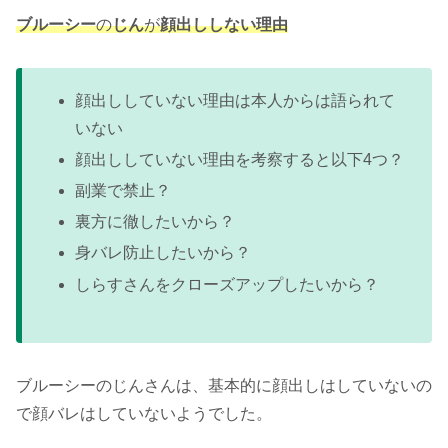
ブルーシー
の
じん
が
顔出ししない理由
顔出ししていない理由は本人からは語られて
いない
顔出ししていない理由を考察すると以下4つ？
副業で禁止？
裏方に徹したいから？
身バレ防止したいから？
しらすさんをクローズアップしたいから？
ブルーシーのじんさんは、基本的に顔出しはしていないの
で顔バレはしていないようでした。