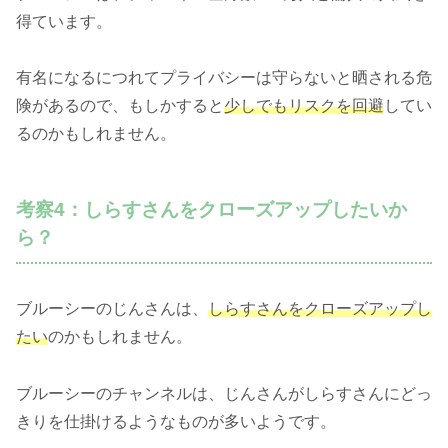
得ています。
有名になるにつれてプライバシーは守らないと晒される危
険があるので、もしかすると
少しでもリスクを回避
してい
るのかもしれません。
考察4：しらすさんをクローズアップしたいか
ら？
ブルーシーのじんさんは、
しらすさんをクローズアップし
たい
のかもしれません。
ブルーシーのチャンネルは、じんさんがしらすさんにどっ
きりを仕掛けるようなものが多いようです。