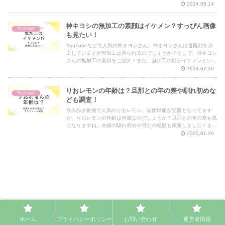
はじめ身長や性格、名前の由来など暇72の素顔に迫ってみまし
2024.09.14
た。
神キヨシの無加工の素顔はイケメン？すっぴん画像
Youtuber
も見たい！
YouTubeなどで人気の神キヨシさん。神キヨシさんは普段顔を加
工していますが無加工は見られるのでしょうか？そこで、神キヨシ
さんの無加工の素顔をご紹介！また、無加工の顔がイケメンという
噂の真相やすっぴん姿の画像はあるかも合わせて紹介します。
2024.07.30
りおレモンの年齢は？旦那との年の差や馴れ初めな
Youtuber
ども調査！
飲み歩き動画で人気のりおレモン。結婚出産が話題となってます
が、りおレモンの年齢は何歳なのでしょうか？旦那との年の差も気
になりますね。夫婦の馴れ初めや旦那の経歴も探索しました！ま
た、りおレモンのプロフィールや子供のことも解説します。りおレ
2025.01.29
モンの年齢と年の差婚を徹底調査！
ホーム
プライバシーポリシー
お問い合わせ
運営者情報