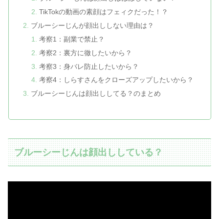
TikTokの動画の素顔はフェィクだった！？
ブルーシーじんが顔出ししない理由は？
考察1：副業で禁止？
考察2：裏方に徹したいから？
考察3：身バレ防止したいから？
考察4：しらすさんをクローズアップしたいから？
ブルーシーじんは顔出ししてる？のまとめ
ブルーシーじんは顔出ししている？