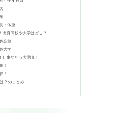
齢と生年月日
名
身
長・体重
！出身高校や大学はどこ？
身高校
身大学
！仕事や年収大調査！
事！
収！
齢は？のまとめ