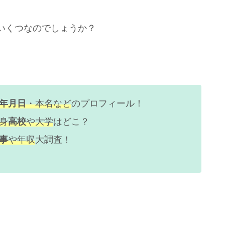
いくつなのでしょうか？
年月日
・本名など
のプロフィール！
身
高校
や大学
はどこ？
事
や年収
大調査！