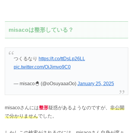
misacoは整形している？
つくるなり
https://t.co/ttDsLp26LL
pic.twitter.com/OiJjmvo9C0
— misaco🐣 (@oOsuyaaaOo)
January 25, 2025
misacoさんには
整形
疑惑があるようなのですが、
非公開
で分かりません
でした。
しかしこの検索がされるのには、misacoさん自身が度々