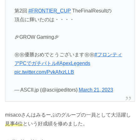
第2回
#FRONTIER_CUP
TheFinalResultの
頂点に輝いたのは・・・・
🎉GROW Gaming🎉
㊗️㊗️優勝おめでとうございます㊗️㊗️
#フロンティ
アPCでガチバトル
#ApexLegends
pic.twitter.com/PvkAfxzLLB
— ASCII.jp (@asciijpeditors)
March 21, 2023
misacoさんはみるーぷのグループの一員として大活躍し
見事4位
という好成績を修めました。