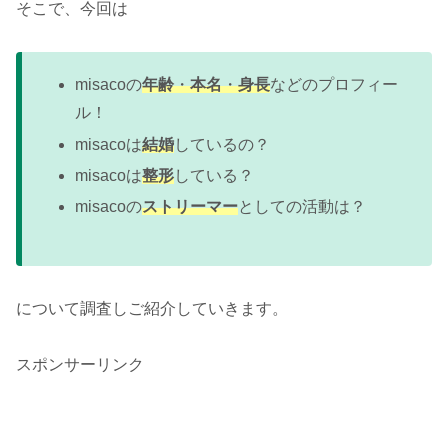
そこで、今回は
misacoの
年齢
・
本名
・
身長
などのプロフィー
ル！
misacoは
結婚
しているの？
misacoは
整形
している？
misacoの
ストリーマー
としての活動は？
について調査しご紹介していきます。
スポンサーリンク