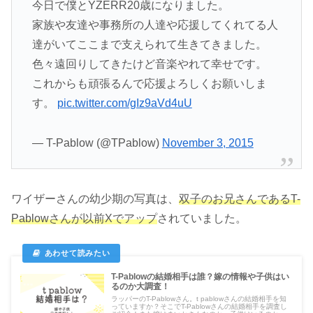
今日で僕とYZERR20歳になりました。
家族や友達や事務所の人達や応援してくれてる人
達がいてここまで支えられて生きてきました。
色々遠回りしてきたけど音楽やれて幸せです。
これからも頑張るんで応援よろしくお願いしま
す。
pic.twitter.com/gIz9aVd4uU
— T-Pablow (@TPablow)
November 3, 2015
ワイザーさんの幼少期の写真は、
双子のお兄さんであるT-
Pablowさんが以前Xでアップ
されていました。
T-Pablowの結婚相手は誰？嫁の情報や子供はい
るのか大調査！
ラッパーのT-Pablowさん。t pablowさんの結婚相手を知
っていますか？そこでT-Pablowさんの結婚相手を調査し