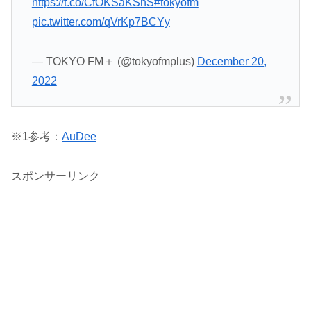
https://t.co/CfOKSaKSnS
#tokyofm
pic.twitter.com/qVrKp7BCYy
— TOKYO FM＋ (@tokyofmplus)
December 20,
2022
※1参考：
AuDee
スポンサーリンク