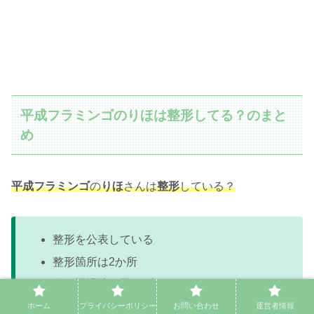
平成フラミンゴのりほは整形してる？のまと
め
平成フラミンゴ
の
りほ
さんは
整形
している？
整形を公表している
整形箇所は2か所
目の埋没法と肌のダーマペン
鼻の整形に関しては非公開で分からない
ホーム
プライバシーポリシー
お問い合わせ
運営者情報